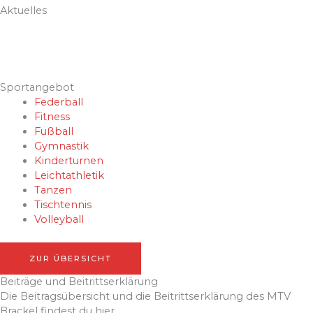
Aktuelles
Aug. 4
Juli 12
14
0
Juli 10
55
0
17
1
Sportangebot
Federball
Fitness
Fußball
Gymnastik
Kinderturnen
Leichtathletik
Tanzen
Tischtennis
Volleyball
ZUR ÜBERSICHT
Beiträge und Beitrittserklärung
Die Beitragsübersicht und die Beitrittserklärung des MTV
Brackel findest du hier.