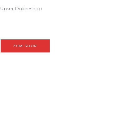
Unser Onlineshop
Durchstöbere unsere Highlights im Fanshop und finde dein
neues Lieblingsteil im Vereinsdesign.
ZUM SHOP