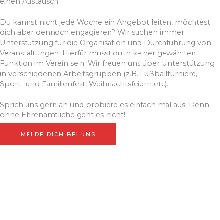
einen Austausch.
unterstützen möchten!
Du kannst nicht jede Woche ein Angebot leiten, möchtest
Gemeinsam für unseren Verein und unsere
dich aber dennoch engagieren? Wir suchen immer
Nachbarschaft! 💚🤍
Unterstützung für die Organisation und Durchführung von
🔗 https://www.penny.de/aktionen/foerderpenny
Veranstaltungen. Hierfür musst du in keiner gewählten
Funktion im Verein sein. Wir freuen uns über Unterstützung
in verschiedenen Arbeitsgruppen (z.B. Fußballturniere,
Sport- und Familienfest, Weihnachtsfeiern etc).
Sprich uns gern an und probiere es einfach mal aus. Denn
ohne Ehrenamtliche geht es nicht!
MELDE DICH BEI UNS