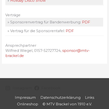
»
Holiday Disco Show
Verträge
» Sponsorenvertrag für Bandenwerbung:
PDF
» Vertrag für die Sponsorentafel:
PDF
Ansprechpartner
Wilfried Wiegel, 0157-52727724,
sponsor@mtv-
brackel.de
Instagram
Facebook
Impressum
Datenschutzerklärung
Links
Onlineshop
© MTV Brackel von 1910 e.V.